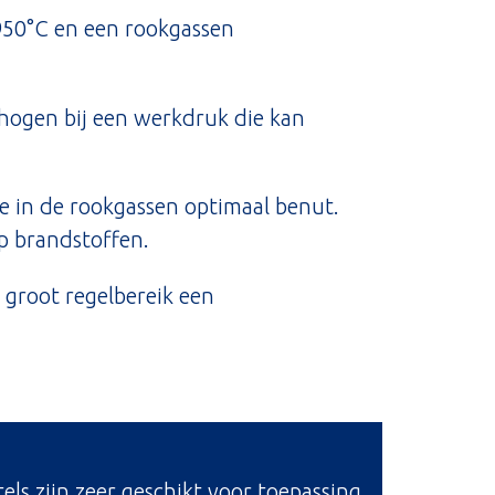
 950°C en een rookgassen
rhogen bij een werkdruk die kan
e in de rookgassen optimaal benut.
p brandstoffen.
 groot regelbereik een
els zijn zeer geschikt voor toepassing