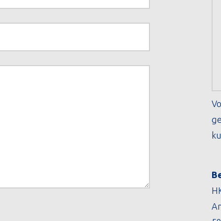
Vo
ge
ku
B
HK
An