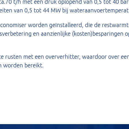
ca.70 t/h met een druk oplopend van 0,5 tot 40 bar
citeiten van 0,5 tot 44 MW bij wateraanvoertemper
 economiser worden geïnstalleerd, die de restwarmt
sverbetering en aanzienlijke (kosten)besparingen 
 te rusten met een oververhitter, waardoor over ee
n worden bereikt.