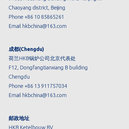
Chaoyang district, Beijing
Phone
+86 10 85865261
Email
hkbchina@163.com
成都(Chengdu)
荷兰HKB锅炉公司北京代表处
F12, Dongfangtianxiang B building
Chengdu
Phone
+86 13 911757034
Email
hkbchina@163.com
邮政地址
HKB Ketelbouw BV