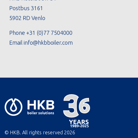
Postbus 3161
5902 RD Venlo
Phone
+31 (0)77 7504000
Email
info@hkbboiler.com
© HKB. All rights reserved
2026