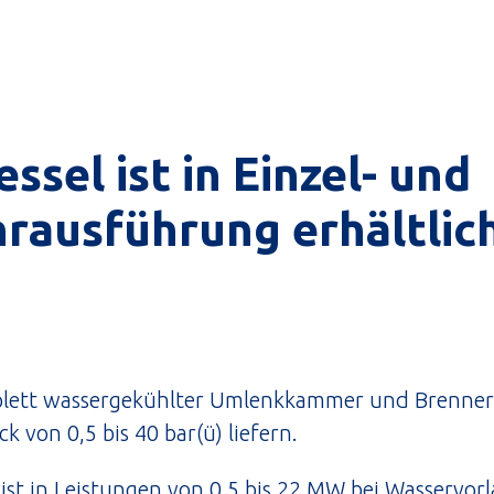
sel ist in Einzel- und
ausführung erhältlich
mplett wassergekühlter Umlenkkammer und Brenne
k von 0,5 bis 40 bar(ü) liefern.
ist in Leistungen von 0,5 bis 22 MW bei Wasservor