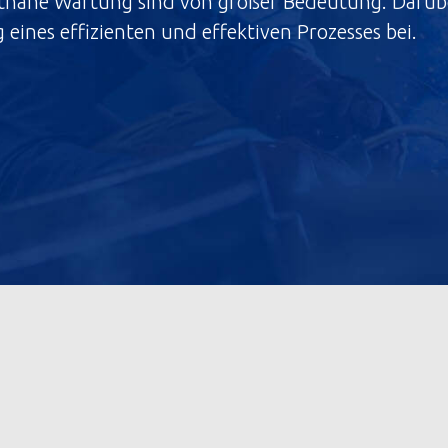
itnahe Wartung sind von großer Bedeutung. Darübe
eines effizienten und effektiven Prozesses bei.