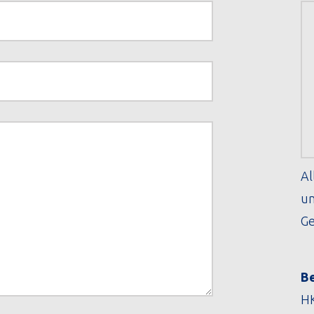
Al
un
Ge
Be
HK