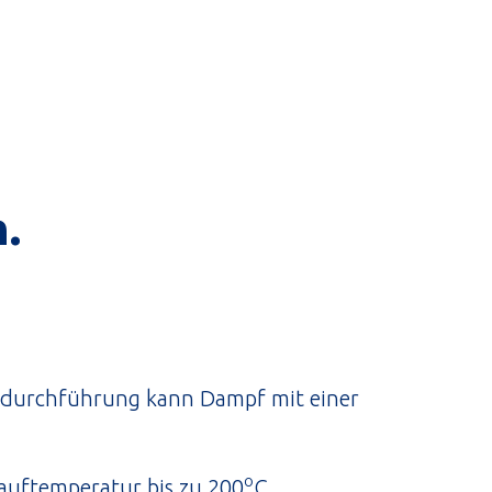
.
rdurchführung kann Dampf mit einer
o
lauftemperatur bis zu 200
C