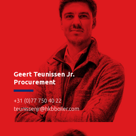
Geert Teunissen Jr.
Procurement
+31 (0)77 750 40 22
teunissenjr@hkbboiler.com