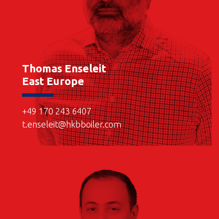
Thomas Enseleit
East Europe
+49 170 243 6407
t.enseleit@hkbboiler.com