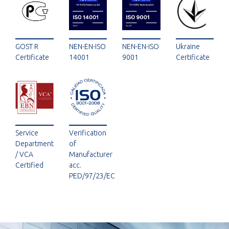
GOST R
NEN-EN-ISO
NEN-EN-ISO
Ukraine
Certificate
14001
9001
Certificate
Service
Verification
Department
of
/ VCA
Manufacturer
Certified
acc.
PED/97/23/EC