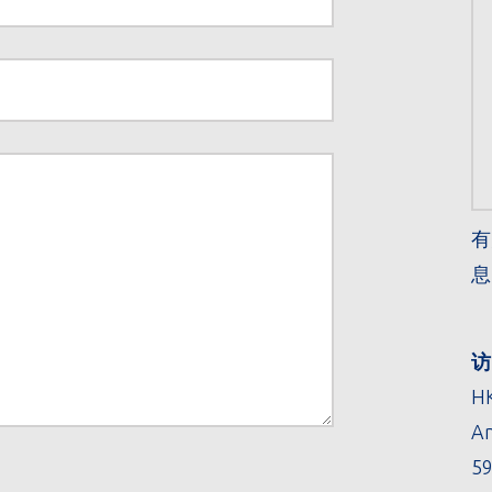
有
息
访
H
An
59