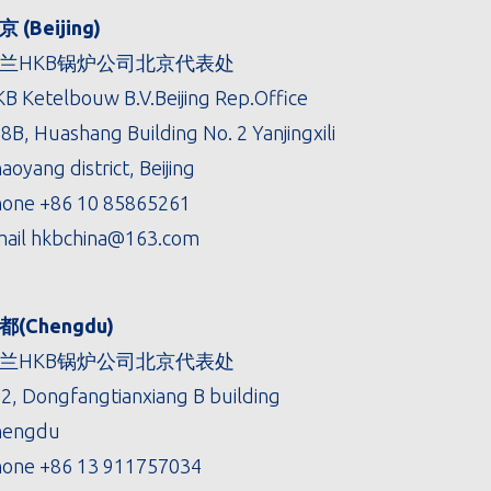
 (Beijing)
兰HKB锅炉公司北京代表处
B Ketelbouw B.V.Beijing Rep.Office
8B, Huashang Building No. 2 Yanjingxili
aoyang district, Beijing
hone
+86 10 85865261
ail
hkbchina@163.com
都(Chengdu)
兰HKB锅炉公司北京代表处
2, Dongfangtianxiang B building
hengdu
hone
+86 13 911757034