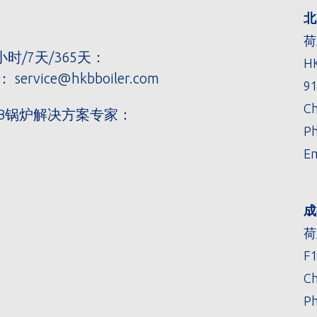
北京
荷
/7天/365天：
HK
service@hkbboiler.com
91
Ch
B锅炉解决方案专家：
P
Em
成
荷
F1
C
P